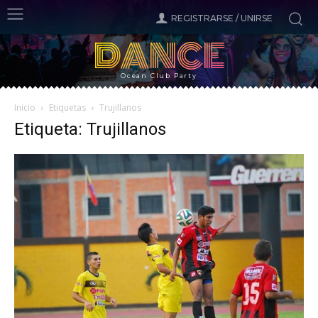
REGISTRARSE / UNIRSE
DANCE
Ocean Club Party
Inicio
Etiquetas
Trujillanos
Etiqueta: Trujillanos