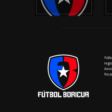
Fútb
regi
Asoc
fisca