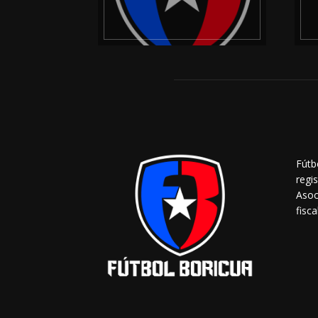
Fútb
regi
Asoc
fisca