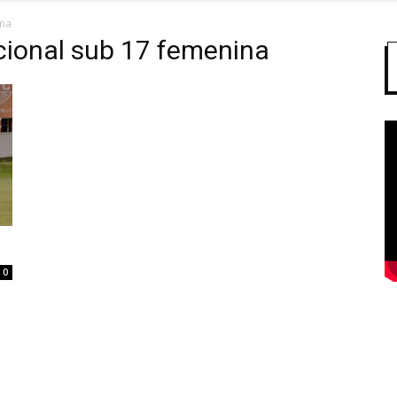
ina
cional sub 17 femenina
0