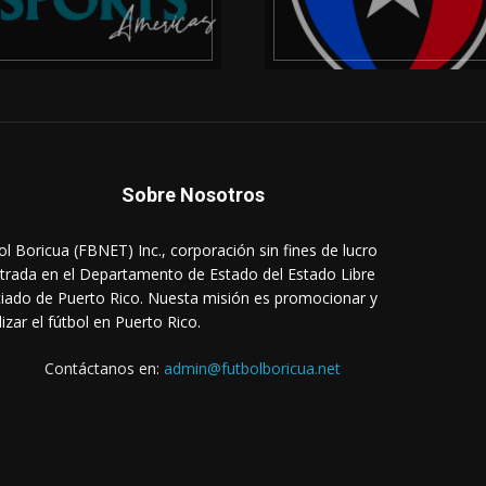
Sobre Nosotros
ol Boricua (FBNET) Inc., corporación sin fines de lucro
strada en el Departamento de Estado del Estado Libre
iado de Puerto Rico. Nuesta misión es promocionar y
lizar el fútbol en Puerto Rico.
Contáctanos en:
admin@futbolboricua.net