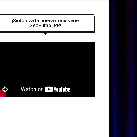
¡Sintoniza la nueva docu serie
GeoFutbol PR!