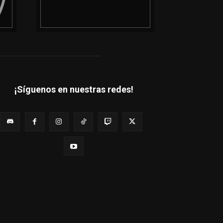
¡Síguenos en nuestras redes!