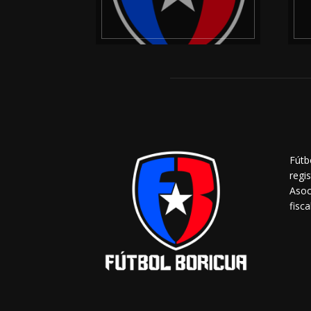
Fútb
regi
Asoc
fisca