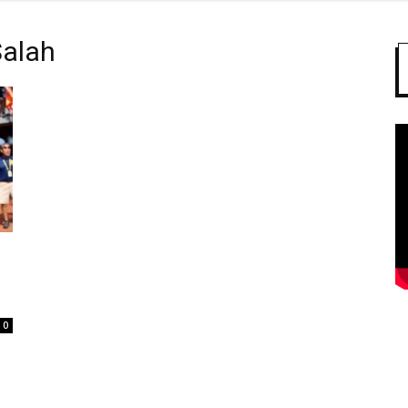
alah
0