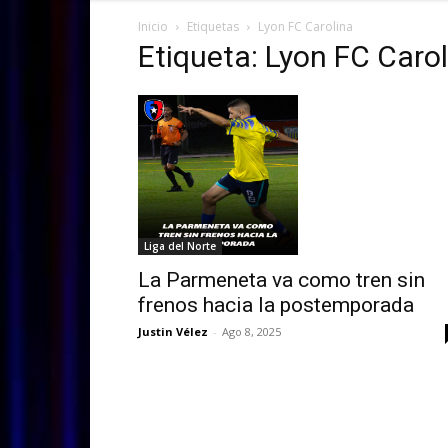
Inicio
Etiquetas
Lyon FC Carolina
Etiqueta: Lyon FC Caro
Liga del Norte
La Parmeneta va como tren sin
frenos hacia la postemporada
Justin Vélez
-
Ago 8, 2025