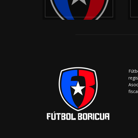
Fútb
regi
Asoc
fisca