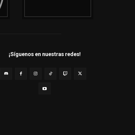
¡Síguenos en nuestras redes!