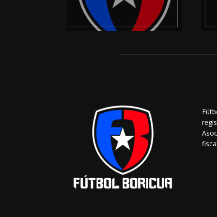
Fútb
regi
Asoc
fisca