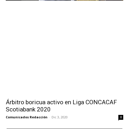
Árbitro boricua activo en Liga CONCACAF
Scotiabank 2020
Comunicados Redacción
-
Dic 3, 2020
0