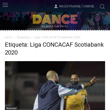
REGISTRARSE / UNIRSE
DANCE
Ocean Club Party
Inicio
Etiquetas
Liga CONCACAF Scotiabank 2020
Etiqueta: Liga CONCACAF Scotiabank
2020
Noticias