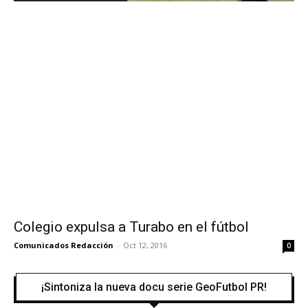
Colegio expulsa a Turabo en el fútbol
Comunicados Redacción
-
Oct 12, 2016
0
¡Sintoniza la nueva docu serie GeoFutbol PR!