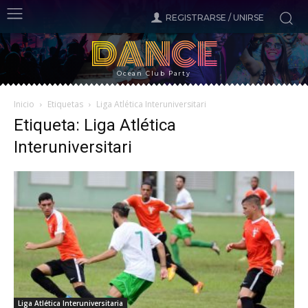
REGISTRARSE / UNIRSE
DANCE
Ocean Club Party
Inicio
Etiquetas
Liga Atlética Interuniversitari
Etiqueta: Liga Atlética
Interuniversitari
Liga Atlética Interuniversitaria