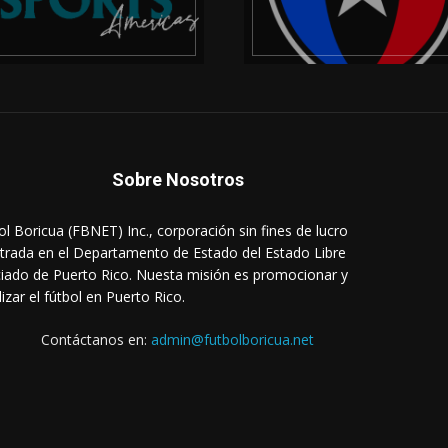
Sobre Nosotros
ol Boricua (FBNET) Inc., corporación sin fines de lucro
strada en el Departamento de Estado del Estado Libre
iado de Puerto Rico. Nuesta misión es promocionar y
lizar el fútbol en Puerto Rico.
Contáctanos en:
admin@futbolboricua.net