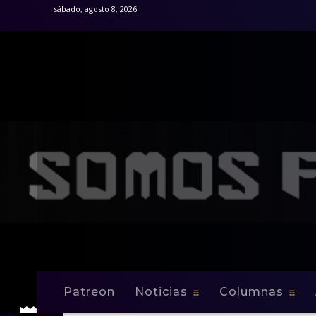
sábado, agosto 8, 2026
Patreon
Noticias
Columnas