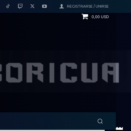
REGISTRARSE / UNIRSE
0,00 USD