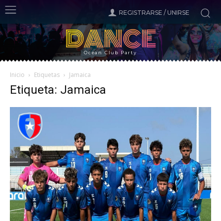
REGISTRARSE / UNIRSE
DANCE
Ocean Club Party
Inicio
Etiquetas
Jamaica
Etiqueta: Jamaica