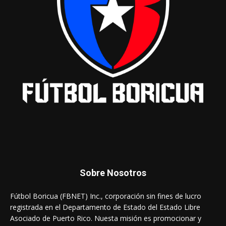
Sobre Nosotros
Fútbol Boricua (FBNET) Inc., corporación sin fines de lucro
registrada en el Departamento de Estado del Estado Libre
Asociado de Puerto Rico. Nuesta misión es promocionar y