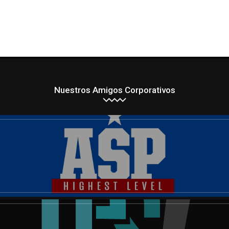
Nuestros Amigos Corporativos