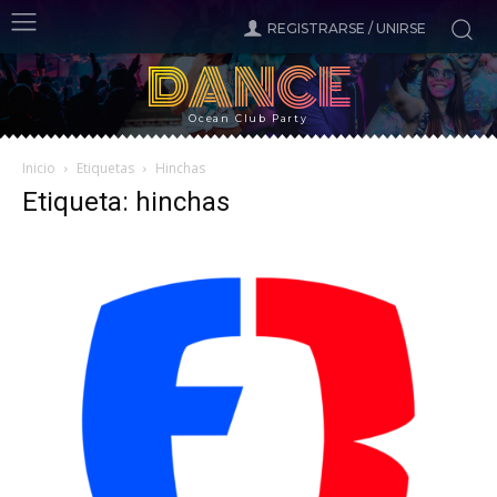
REGISTRARSE / UNIRSE
DANCE
Ocean Club Party
Inicio
Etiquetas
Hinchas
Etiqueta: hinchas