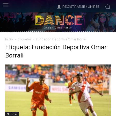
REGISTRARSE / UNIRSE
DANCE
Ocean Club Party
Inicio
Etiquetas
Fundación Deportiva Omar Borralí
Etiqueta: Fundación Deportiva Omar
Borralí
Noticias