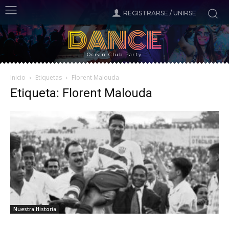
REGISTRARSE / UNIRSE
DANCE
Ocean Club Party
Inicio
Etiquetas
Florent Malouda
Etiqueta: Florent Malouda
Nuestra Historia