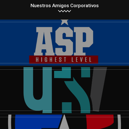
Nuestros Amigos Corporativos