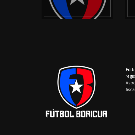
Fútb
regi
Asoc
fisca