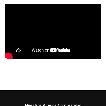
Nuestros Amigos Corporativos