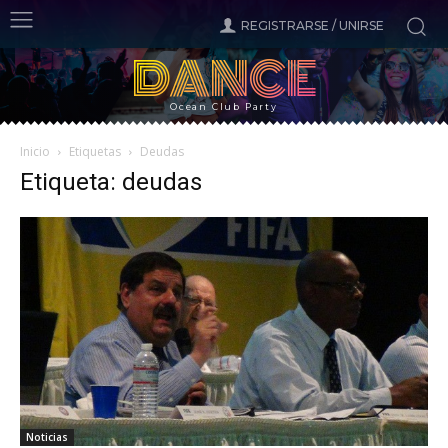
REGISTRARSE / UNIRSE
DANCE
Ocean Club Party
Inicio
Etiquetas
Deudas
Etiqueta: deudas
Noticias