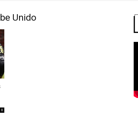
abe Unido
s
0