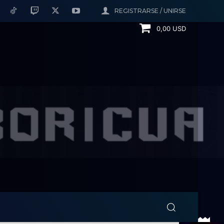
REGISTRARSE / UNIRSE
0,00 USD