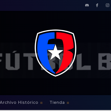
Archivo Histórico
Tienda