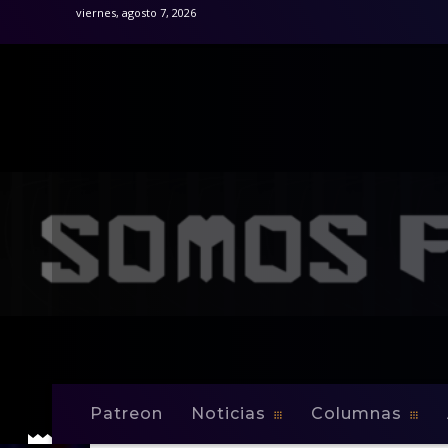
viernes, agosto 7, 2026
Patreon
Noticias
Columnas