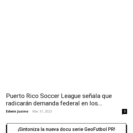
Puerto Rico Soccer League señala que
radicarán demanda federal en los...
Edwin Jusino
-
Mar 31, 2023
0
¡Sintoniza la nueva docu serie GeoFutbol PR!