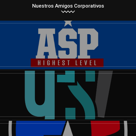
Nuestros Amigos Corporativos