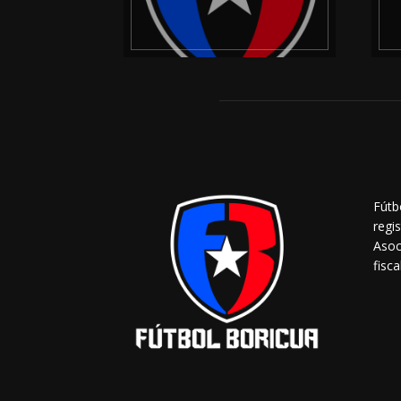
Fútb
regi
Asoc
fisca