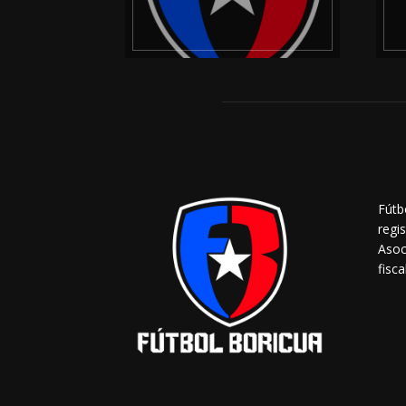
Fútb
regi
Asoc
fisca