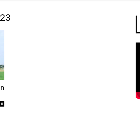
U23
en
0