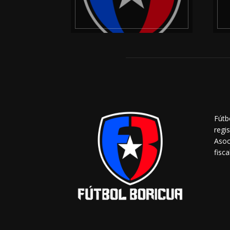
Fútb
regi
Asoc
fisca