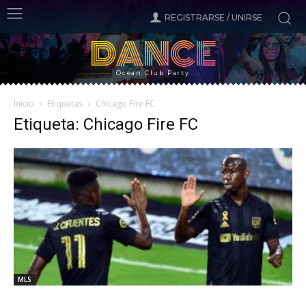
REGISTRARSE / UNIRSE
DANCE
Ocean Club Party
Inicio
Etiquetas
Chicago Fire FC
Etiqueta: Chicago Fire FC
MLS