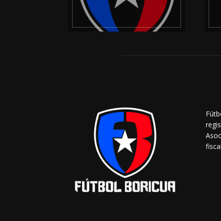
Fútb
regi
Asoc
fisca