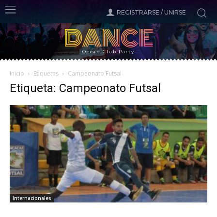
REGISTRARSE / UNIRSE
DANCE
Ocean Club Party
Inicio
Etiquetas
Campeonato Futsal
Etiqueta: Campeonato Futsal
Internacionales