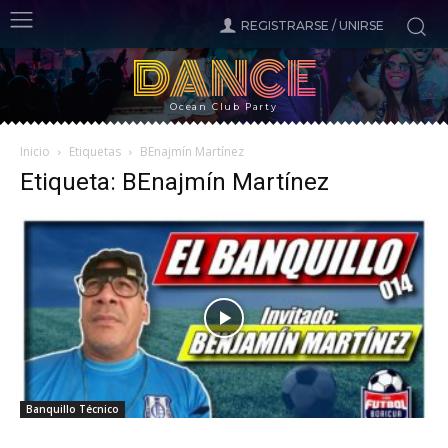
REGISTRARSE / UNIRSE
DANCE
Ocean Club Party
Inicio
Etiquetas
BEnajmín Martínez
Etiqueta: BEnajmín Martínez
Banquillo Técnico