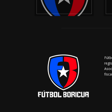
Fútb
regi
Asoc
fisca