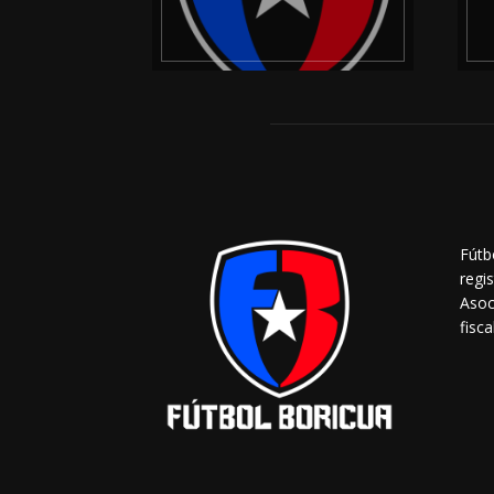
Fútb
regi
Asoc
fisca