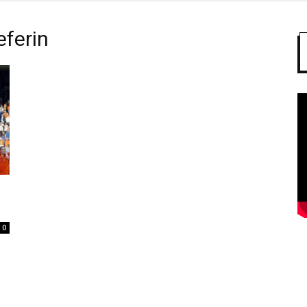
eferin
0