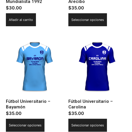
Mundialista 1992
Arecibo
$
30.00
$
35.00
Este
Añadir al carrito
Seleccionar opciones
producto
tiene
múltiples
variantes.
Las
opciones
se
pueden
elegir
en
la
Fútbol Universitario –
Fútbol Universitario –
página
Bayamón
Carolina
de
$
35.00
$
35.00
producto
Este
Este
Seleccionar opciones
Seleccionar opciones
producto
producto