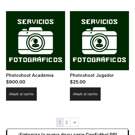
Photoshoot Academia
Photoshoot Jugador
$
900.00
$
25.00
Añadir al carrito
Añadir al carrito
1
2
→
¡Sintoniza la nueva docu serie GeoFutbol PR!