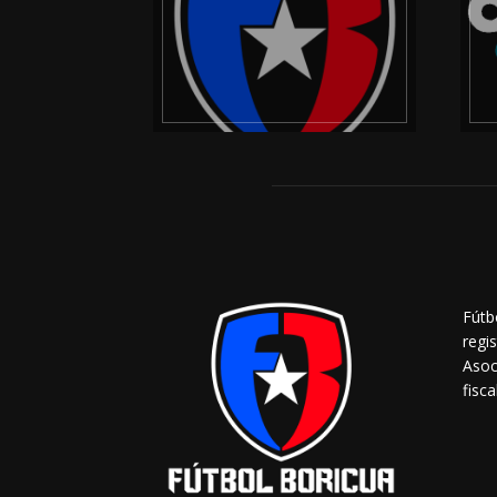
Fútb
regi
Asoc
fisca