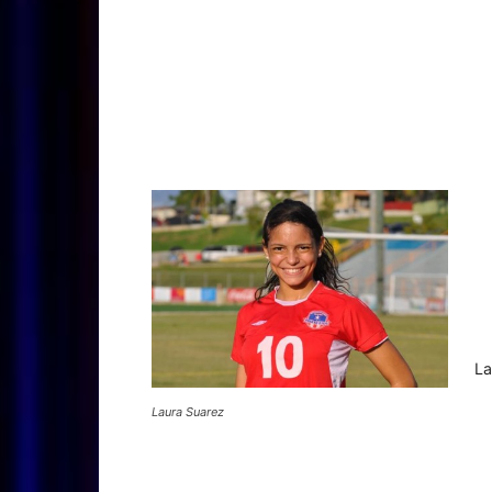
La
Laura Suarez