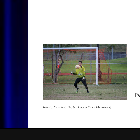
Pe
Pedro Collado (Foto: Laura Díaz Moliniari)