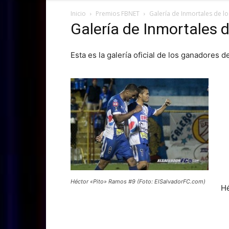
Inicio
Premios FBNET
Galería de Inmortales de l
Galería de Inmortales 
Esta es la galería oficial de los ganadores
Héctor «Pito» Ramos #9 (Foto: ElSalvadorFC.com)
Hé