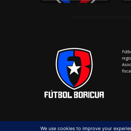
Fútb
regi
Asoc
fisca
© Copyright 2023 - Fútbol Boricua (FBNET) Inc.